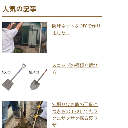
人気の記事
防球ネットをDIYで作り
ました！
スコップの種類と選び
方
穴堀りはお庭の工事に
つきもの！少しでもラ
クにサクサク掘る裏ワ
ザ